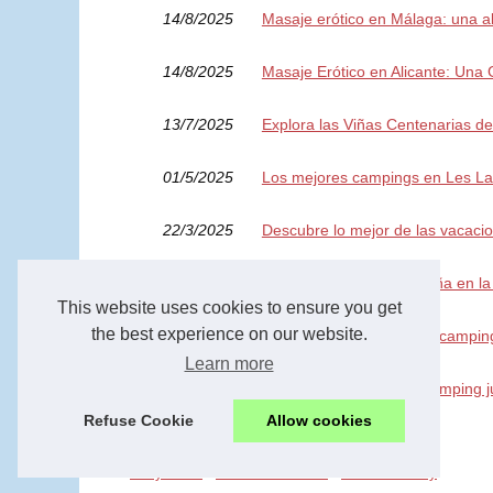
14/8/2025
Masaje erótico en Málaga: una alt
14/8/2025
Masaje Erótico en Alicante: Una 
13/7/2025
Explora las Viñas Centenarias de
01/5/2025
Los mejores campings en Les La
22/3/2025
Descubre lo mejor de las vacac
23/9/2024
¿Qué campings en España en la 
This website uses cookies to ensure you get
the best experience on our website.
20/7/2024
¿Cuáles son los mejores campin
Learn more
11/4/2024
Blanes: Tu Destino de Camping j
Refuse Cookie
Allow cookies
© 2026
Kimyx.com
-
Table of Contents
-
Cookies Policy