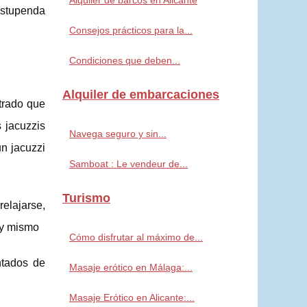
Alquiler de barcos en Alicante
estupenda
Consejos prácticos para la...
Condiciones que deben...
Alquiler de embarcaciones
trado que
s jacuzzis
Navega seguro y sin...
un jacuzzi
Samboat : Le vendeur de...
Turismo
elajarse,
oy mismo
Cómo disfrutar al máximo de...
ntados de
Masaje erótico en Málaga:...
Masaje Erótico en Alicante:...