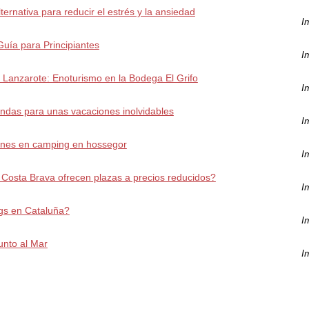
ernativa para reducir el estrés y la ansiedad
I
Guía para Principiantes
I
 Lanzarote: Enoturismo en la Bodega El Grifo
I
ndas para unas vacaciones inolvidables
I
iones en camping en hossegor
I
Costa Brava ofrecen plazas a precios reducidos?
I
gs en Cataluña?
I
unto al Mar
I