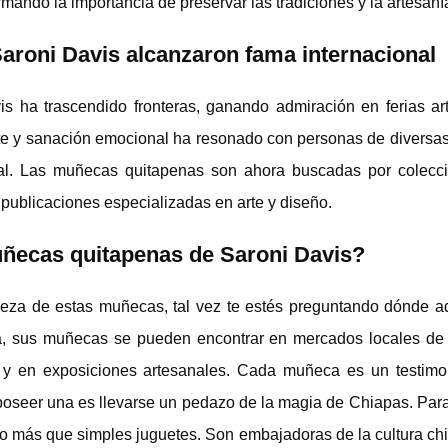
rmando la importancia de preservar las tradiciones y la artesanía
roni Davis alcanzaron fama internacional
s ha trascendido fronteras, ganando admiración en ferias ar
rte y sanación emocional ha resonado con personas de diversas 
sal. Las muñecas quitapenas son ahora buscadas por colecci
publicaciones especializadas en arte y diseño.
uñecas quitapenas de Saroni Davis?
elleza de estas muñecas, tal vez te estés preguntando dónde ad
ea, sus muñecas se pueden encontrar en mercados locales de
o y en exposiciones artesanales. Cada muñeca es un testimo
 poseer una es llevarse un pedazo de la magia de Chiapas. Para
 más que simples juguetes. Son embajadoras de la cultura ch