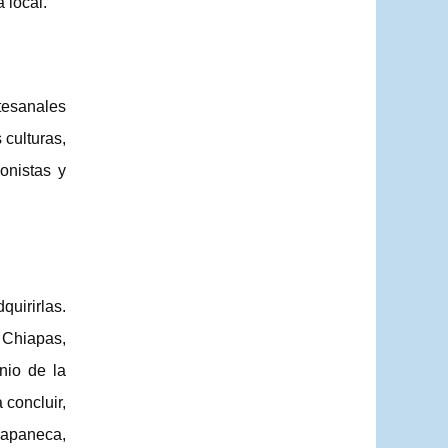
 local.
tesanales
culturas,
onistas y
quirirlas.
 Chiapas,
nio de la
 concluir,
iapaneca,