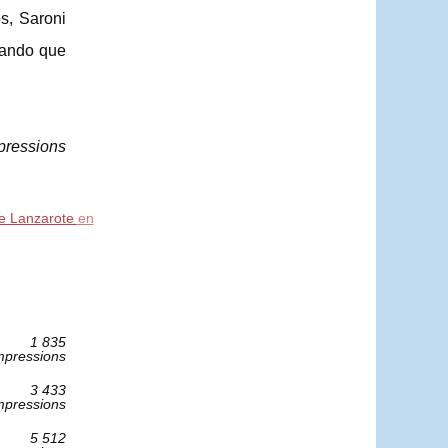
s, Saroni
rando que
pressions
de Lanzarote en
1 835
mpressions
3 433
mpressions
5 512