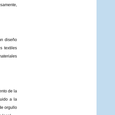
osamente,
un diseño
s textiles
materiales
nto de la
uido a la
e orgullo