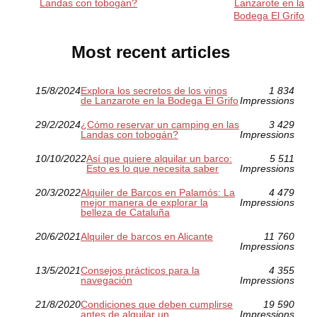
Landas con tobogán?
Lanzarote en la
Bodega El Grifo
Most recent articles
15/8/2024
Explora los secretos de los vinos
1 834
de Lanzarote en la Bodega El Grifo
Impressions
29/2/2024
¿Cómo reservar un camping en las
3 429
Landas con tobogán?
Impressions
10/10/2022
Así que quiere alquilar un barco:
5 511
Esto es lo que necesita saber
Impressions
20/3/2022
Alquiler de Barcos en Palamós: La
4 479
mejor manera de explorar la
Impressions
belleza de Cataluña
20/6/2021
Alquiler de barcos en Alicante
11 760
Impressions
13/5/2021
Consejos prácticos para la
4 355
navegación
Impressions
21/8/2020
Condiciones que deben cumplirse
19 590
antes de alquilar un
Impressions